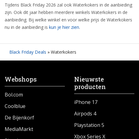
Tijdens Black Friday 2026 zal ook Waterkokers in de aanbieding
zijn. Ook dit jaar hebben meerdere winkels Waterkokers in de
aanbieding. Bij welke winkel en voor welke prijs de Waterkokers
nu in de aanbieding is
kun je hier zien
.
Black Friday Deals
»
Waterkokers
Webshops
Nieuwste
producten
Bol.com
iPhone 17
Coolblue
Airpods 4
De Bijenkorf
Playstation 5
MediaMarkt
Xbox Series X