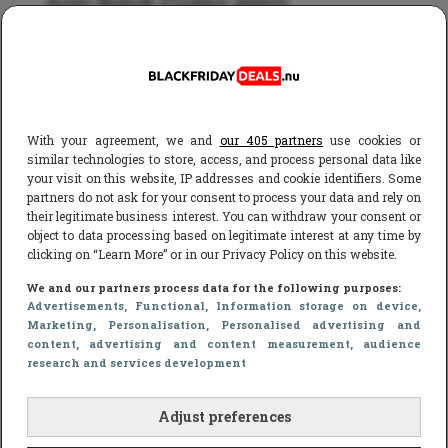
Acer Black Friday deals
Het productaanbod van
Acer
bestaat onder meer uit
laptops en desktop-pc’s, tablets, smartphones,
monitoren, projectoren en cloudoplossingen voor
thuisgebruikers, bedrijven, de overheid en het
onderwijs.
With your agreement, we and
our 405 partners
use cookies or
similar technologies to store, access, and process personal data like
Wat zijn de beste Black Friday
your visit on this website, IP addresses and cookie identifiers. Some
aanbiedingen en deals van Acer in
partners do not ask for your consent to process your data and rely on
2026?
their legitimate business interest. You can withdraw your consent or
object to data processing based on legitimate interest at any time by
De
beste Black Friday kortingsacties en deals voor
clicking on “Learn More” or in our Privacy Policy on this website.
Acer vind je op deze pagina
. Houd de pagina goed in
de gaten, want sommige deals zijn kort geldig.
We and our partners process data for the following purposes:
Advertisements
, Functional
, Information storage on device
,
Marketing
, Personalisation
, Personalised advertising and
content, advertising and content measurement, audience
research and services development
Adjust preferences
Black Friday 2026 categorieën