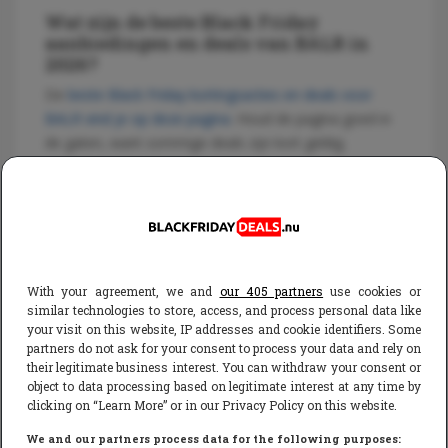
Wat zijn de beste Black Friday
aanbiedingen en deals van BALR in
2026?
De
beste Black Friday kortingsacties en deals voor
BALR vind je op deze pagina
. Houd de pagina goed in
de gaten, want sommige deals zijn kort geldig.
Black Friday 2026 categorieën
With your agreement, we and
our 405 partners
use cookies or
similar technologies to store, access, and process personal data like
your visit on this website, IP addresses and cookie identifiers. Some
partners do not ask for your consent to process your data and rely on
their legitimate business interest. You can withdraw your consent or
object to data processing based on legitimate interest at any time by
clicking on “Learn More” or in our Privacy Policy on this website.
We and our partners process data for the following purposes: