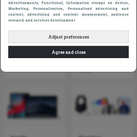
Advertisements
, Functional
, Information storage on device
,
Marketing
, Personalisation
, Personalised advertising and
Elektronica
Telefoons
content, advertising and content measurement, audience
research and services development
Laptops
Losse telefoons
Tablets
Telefoon abonnement
Adjust preferences
Soundbars
Sim Only Vergelijken
Televisies
Refurbished
Agree and close
Stofzuigers
Telefoonhoesjes
Wasmachines
Samsung Galaxy S20
Huawei