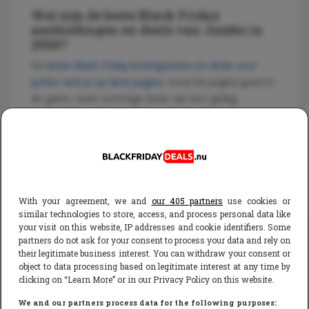
Wat zijn de beste Black Friday
aanbiedingen en deals van Jumbo in
2026?
De
beste Black Friday kortingsacties en deals voor
Jumbo vind je op deze pagina
. Houd de pagina goed in
de gaten, want sommige deals zijn kort geldig.
Black Friday 2026 categorieën
With your agreement, we and
our 405 partners
use cookies or
similar technologies to store, access, and process personal data like
your visit on this website, IP addresses and cookie identifiers. Some
partners do not ask for your consent to process your data and rely on
their legitimate business interest. You can withdraw your consent or
object to data processing based on legitimate interest at any time by
clicking on “Learn More” or in our Privacy Policy on this website.
We and our partners process data for the following purposes: