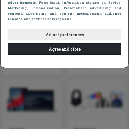
Advertisements
, Functional
, Information storage on device
,
Marketing
, Personalisation
, Personalised advertising and
Elektronica
Telefoons
content, advertising and content measurement, audience
research and services development
Laptops
Losse telefoons
Tablets
Telefoon abonnement
Adjust preferences
Soundbars
Sim Only Vergelijken
Televisies
Refurbished
Agree and close
Stofzuigers
Telefoonhoesjes
Wasmachines
Samsung Galaxy S20
Huawei