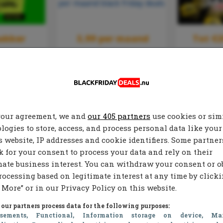
pakker
3,99 per maand
Tot €2
Videoland
C
lute van €
Videoland 3,99 per maand
Blac
tis
Vakant
Co
deal
Bekijk deal
Bek
your agreement, we and
our 405 partners
use cookies or sim
logies to store, access, and process personal data like your 
Bekijk alle black friday deals van nu
s website, IP addresses and cookie identifiers. Some partner
k for your consent to process your data and rely on their
mate business interest. You can withdraw your consent or ob
Friday aanbiedingen en deals van Kenzo in 2026?
rocessing based on legitimate interest at any time by click
 More” or in our Privacy Policy on this website.
es en deals voor Kenzo vind je op deze pagina
. Houd de pagina goed 
our partners process data for the following purposes:
isements
, Functional
, Information storage on device
, Mar