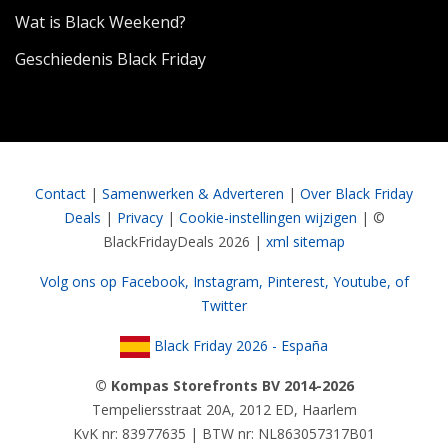
Wat is Black Weekend?
Geschiedenis Black Friday
Contact
|
Samenwerken & Adverteren
|
Over Black Friday
Deals
|
Privacy
|
Cookie-instellingen wijzigen
| ©
BlackFridayDeals 2026 |
xml sitemap
Volg ons op Facebook,
Instagram,
Pinterest,
Youtube,
of
Twitter
Black Friday 2026 - España
© Kompas Storefronts BV 2014-2026
Tempeliersstraat 20A, 2012 ED, Haarlem
KvK nr: 83977635 | BTW nr: NL863057317B01