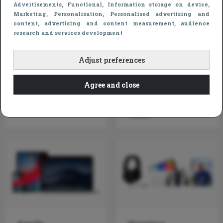
Advertisements
, Functional
, Information storage on device
,
Marketing
, Personalisation
, Personalised advertising and
Elektronica
Telefoons
content, advertising and content measurement, audience
research and services development
Laptops
Losse telefoons
Tablets
Telefoon abonnement
Adjust preferences
Soundbars
Sim Only Vergelijken
Televisies
Refurbished
Agree and close
Stofzuigers
Telefoonhoesjes
Wasmachines
Samsung Galaxy S20
Huawei