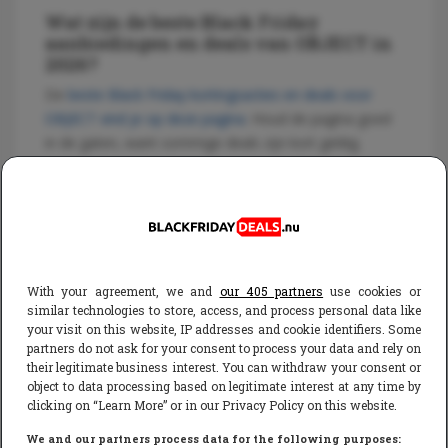
Wat zijn de beste Black Friday
aanbiedingen en deals van OBJECT in
2026?
De
beste Black Friday kortingsacties en deals voor
OBJECT vind je op deze pagina
. Houd de pagina goed
in de gaten, want sommige deals zijn kort geldig.
Black Friday 2026 categorieën
With your agreement, we and
our 405 partners
use cookies or
similar technologies to store, access, and process personal data like
your visit on this website, IP addresses and cookie identifiers. Some
partners do not ask for your consent to process your data and rely on
their legitimate business interest. You can withdraw your consent or
object to data processing based on legitimate interest at any time by
clicking on “Learn More” or in our Privacy Policy on this website.
We and our partners process data for the following purposes: