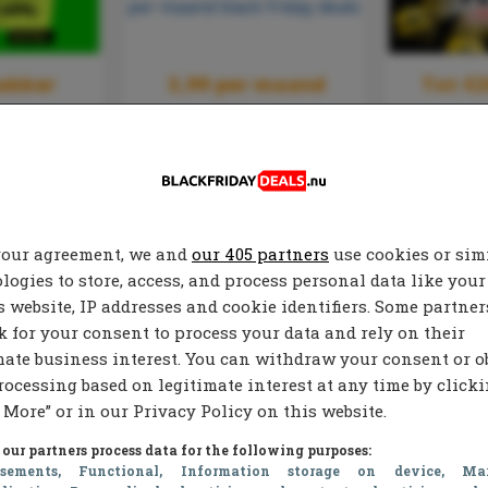
pakker
3,99 per maand
Tot €2
Videoland
C
lute van €
Videoland 3,99 per maand
Blac
tis
Vakant
Co
deal
Bekijk deal
Bek
your agreement, we and
our 405 partners
use cookies or sim
logies to store, access, and process personal data like your 
Bekijk alle black friday deals van nu
s website, IP addresses and cookie identifiers. Some partner
k for your consent to process your data and rely on their
mate business interest. You can withdraw your consent or ob
Friday aanbiedingen en deals van Petsplace in 202
rocessing based on legitimate interest at any time by click
 More” or in our Privacy Policy on this website.
s en deals voor Petsplace vind je op deze pagina
. Houd de pagina go
our partners process data for the following purposes:
isements
, Functional
, Information storage on device
, Mar