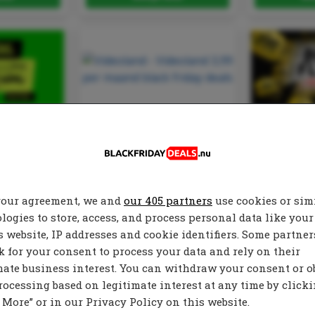
pakker
3,99 per maand
Tot €2
Videoland
C
lute van €
Videoland 3,99 per maand
Blac
tis
Vakant
Co
your agreement, we and
our 405 partners
use cookies or sim
logies to store, access, and process personal data like your 
deal
Bekijk deal
Bek
s website, IP addresses and cookie identifiers. Some partner
k for your consent to process your data and rely on their
Bekijk alle black friday deals van nu
mate business interest. You can withdraw your consent or ob
rocessing based on legitimate interest at any time by click
 More” or in our Privacy Policy on this website.