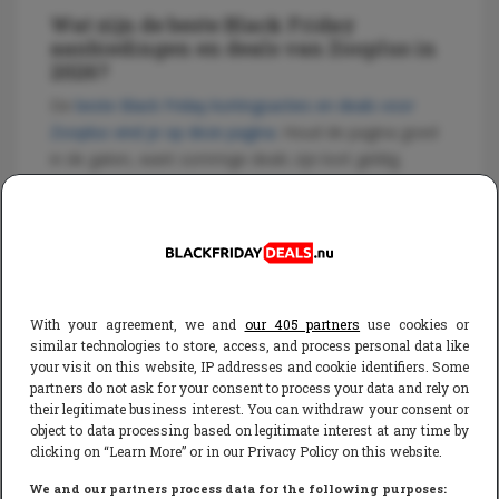
Wat zijn de beste Black Friday
aanbiedingen en deals van Zooplus in
2026?
De
beste Black Friday kortingsacties en deals voor
Zooplus vind je op deze pagina
. Houd de pagina goed
in de gaten, want sommige deals zijn kort geldig.
Black Friday 2026 categorieën
With your agreement, we and
our 405 partners
use cookies or
similar technologies to store, access, and process personal data like
your visit on this website, IP addresses and cookie identifiers. Some
partners do not ask for your consent to process your data and rely on
their legitimate business interest. You can withdraw your consent or
object to data processing based on legitimate interest at any time by
clicking on “Learn More” or in our Privacy Policy on this website.
We and our partners process data for the following purposes: