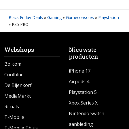
Black Friday Deals
»
Gaming
»
Gameconsoles
»
Playstation
»
PS5 PRO
Webshops
Nieuwste
producten
Bol.com
iPhone 17
Coolblue
Airpods 4
De Bijenkorf
Playstation 5
MediaMarkt
Xbox Series X
Rituals
Nintendo Switch
T-Mobile
aanbieding
T-Mobile Thuis