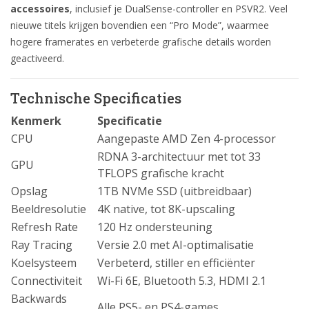
accessoires
, inclusief je DualSense-controller en PSVR2. Veel
nieuwe titels krijgen bovendien een “Pro Mode”, waarmee
hogere framerates en verbeterde grafische details worden
geactiveerd.
Technische Specificaties
Kenmerk
Specificatie
CPU
Aangepaste AMD Zen 4-processor
RDNA 3-architectuur met tot 33
GPU
TFLOPS grafische kracht
Opslag
1TB NVMe SSD (uitbreidbaar)
Beeldresolutie
4K native, tot 8K-upscaling
Refresh Rate
120 Hz ondersteuning
Ray Tracing
Versie 2.0 met AI-optimalisatie
Koelsysteem
Verbeterd, stiller en efficiënter
Connectiviteit
Wi-Fi 6E, Bluetooth 5.3, HDMI 2.1
Backwards
Alle PS5- en PS4-games